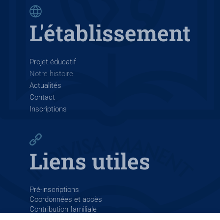
L'établissement
Projet éducatif
Notre histoire
Actualités
Contact
Inscriptions
Liens utiles
Pré-inscriptions
Coordonnées et accès
Contribution familiale
La Salle France