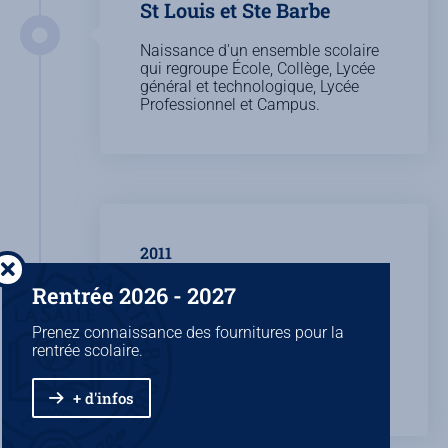
St Louis et Ste Barbe
Naissance d'un ensemble scolaire
qui regroupe École, Collège, Lycée
général et technologique, Lycée
Professionnel et Campus.
2011
Dévolution de tutelle
Rentrée 2026 - 2027
Le lycée St Louis revient sous
Prenez connaissance des fournitures pour la
tutelle lasallienne, l'ensemble
rentrée scolaire.
scolaire St Louis - Ste Barbe rejoint
le réseau La Salle pour en partager
toutes ses valeurs éducatives.
+ d'infos