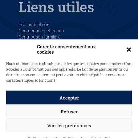
Liens utiles
Pré-inscriptions
Coordonnées et accès
Contribution familiale
La Salle France
Gérer le consentement aux
cookies
Nous utilisons des technologies telles que les cookies pour stocker et/ou
accéder aux informations des appareils. Le fait de ne pas consentir ou
de retirer son consentement peut avoir un effet négatif sur certaines
caractéristiques et fonctions.
© 2025 LaSalle Saint-Louis Sainte-Barbe, tous droits réservés.
Graphisme et site web par
Papermint Création
.
Mentions légales
Accepter
–
Politique de cookies
–
Politique de confidentialité
Refuser
Voir les préférences