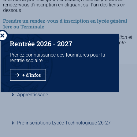
rendez-vous d’inscription en cliquant sur l’un des liens ci-
dessous
Prendre un rendez-vous d’inscription en lycée général
1ère ou Terminale
NB Il est impératif de valider les deux étapes (pré-inscription et
Rentrée 2026 - 2027
prise de rdv) pour que votre demande soit prise en compte.
+ d’infos sur le lycée général
Prenez connaissance des fournitures pour la
rentrée scolaire.
+ d'infos
Pré-inscriptions Lycée Professionnel 26-27
Apprentissage
Pré-inscriptions Lycée Technologique 26-27