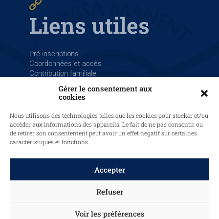
Liens utiles
Pré-inscriptions
Coordonnées et accès
Contribution familiale
La Salle France
Gérer le consentement aux
cookies
Nous utilisons des technologies telles que les cookies pour stocker et/ou
accéder aux informations des appareils. Le fait de ne pas consentir ou
de retirer son consentement peut avoir un effet négatif sur certaines
caractéristiques et fonctions.
© 2025 LaSalle Saint-Louis Sainte-Barbe, tous droits réservés.
Graphisme et site web par
Papermint Création
.
Mentions légales
Accepter
–
Politique de cookies
–
Politique de confidentialité
Refuser
Voir les préférences