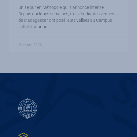
Un séjour en Métropole qui s’annonce intense
Depuis quelques semaines, trois étudiantes venues
de Madagascar ont posé leurs valises au Campus
LaSalle pour un
30 mars 2026