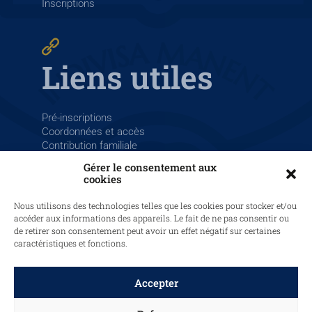
Inscriptions
Liens utiles
Pré-inscriptions
Coordonnées et accès
Contribution familiale
La Salle France
Gérer le consentement aux
cookies
Nous utilisons des technologies telles que les cookies pour stocker et/ou
accéder aux informations des appareils. Le fait de ne pas consentir ou
de retirer son consentement peut avoir un effet négatif sur certaines
caractéristiques et fonctions.
© 2025 LaSalle Saint-Louis Sainte-Barbe, tous droits réservés.
Graphisme et site web par
Papermint Création
.
Mentions légales
Accepter
–
Politique de cookies
–
Politique de confidentialité